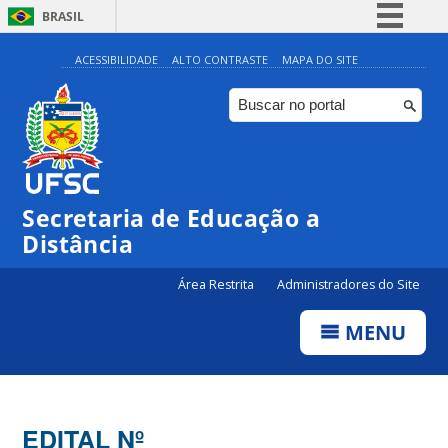
BRASIL
Simplifique!
ACESSIBILIDADE
ALTO CONTRASTE
MAPA DO SITE
Comunica BR
Participe
Acesso à informação
Legislação
Secretaria de Educação a
Canais
Distância
Área Restrita
Administradores do Site
MENU
EDITAL Nº