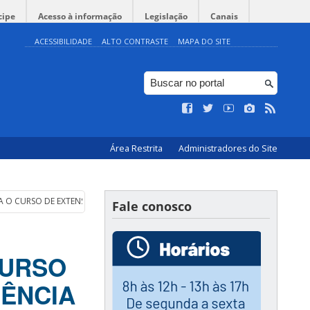
cipe
Acesso à informação
Legislação
Canais
ACESSIBILIDADE
ALTO CONTRASTE
MAPA DO SITE
Área Restrita
Administradores do Site
PARA O CURSO DE EXTENSÃO FORMAÇÃO PARA DOCÊNCIA E GESTÃO PARA A EDU
Fale conosco
CURSO
ÊNCIA