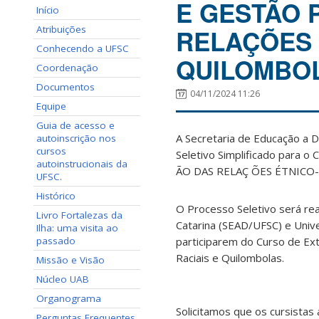
E GESTÃO 
Início
Atribuições
RELAÇÕES 
Conhecendo a UFSC
QUILOMBO
Coordenação
Documentos
04/11/2024 11:26
Equipe
Guia de acesso e
A Secretaria de Educação a D
autoinscrição nos
cursos
Seletivo Simplificado par
autoinstrucionais da
ÃO DAS RELAÇ ÕES ÉTNICO-
UFSC.
Histórico
O Processo Seletivo será rea
Livro Fortalezas da
Catarina (SEAD/UFSC) e Univ
Ilha: uma visita ao
passado
participarem do Curso de Ex
Raciais e Quilombolas.
Missão e Visão
Núcleo UAB
Organograma
Solicitamos que os cursista
Perguntas Frequentes