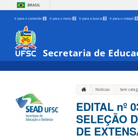
BRASIL
Ir para o conteúdo
1
Ir para o menu
2
Ir para a busca
3
Ir para o rodapé
4
Secretaria de Educa
Notícias
Sem categ
EDITAL nº 
SELEÇÃO D
DE EXTENS