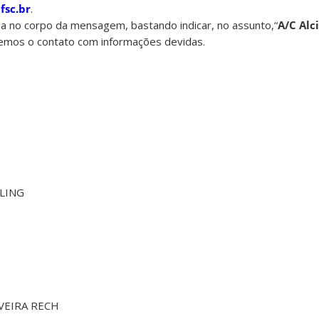
fsc.br
.
da no corpo da mensagem, bastando indicar, no assunto,“
A/C Alc
aremos o contato com informações devidas.
LING
VEIRA RECH