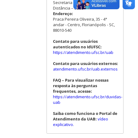
Secretaria de Educação a
Distância – SEaD
Endereço:
Praca Pereira Oliveira, 35 - 4°
andar - Centro, Florianópolis - SC,
88010-540
Contato para usuários
autenticados no IdUFSC:
https://atendimento.ufsc.br/uab
Contato para usuários externos:
atendimento.ufsc.br/uab.externos
FAQ – Para visualizar nossas
resposta às perguntas
frequentes, acesse:
https://atendimento.ufsc.br/duvidas-
uab
Saiba como funciona o Portal de
Atendimento da UAB:
vídeo
explicativo.