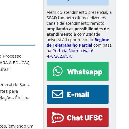
Além do atendimento presencial, a
SEAD também oferece diversos
canais de atendimento remoto,
ampliando as possibilidades de
atendimento
à comunidade
universitária por meio do
Regime
de Teletrabalho Parcial
com base
na
Portaria Normativa nº
 o Processo
470/2023/GR
.
PARA A EDUCAÇ
rasil.
Federal de Santa
ntes para
lações Étnico-
ntes, enviando um