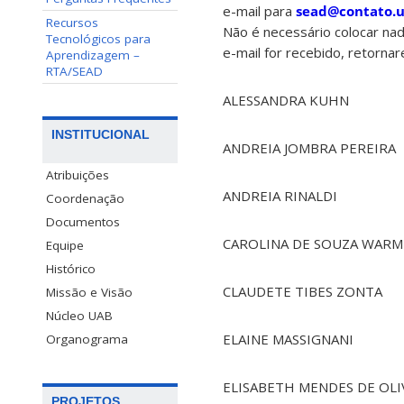
e-mail para
sead@contato.u
Recursos
Não é necessário colocar na
Tecnológicos para
e-mail for recebido, retorn
Aprendizagem –
RTA/SEAD
ALESSANDRA KUHN
INSTITUCIONAL
ANDREIA JOMBRA PEREIRA
Atribuições
ANDREIA RINALDI
Coordenação
Documentos
CAROLINA DE SOUZA WARM
Equipe
Histórico
CLAUDETE TIBES ZONTA
Missão e Visão
Núcleo UAB
ELAINE MASSIGNANI
Organograma
ELISABETH MENDES DE OLI
PROJETOS