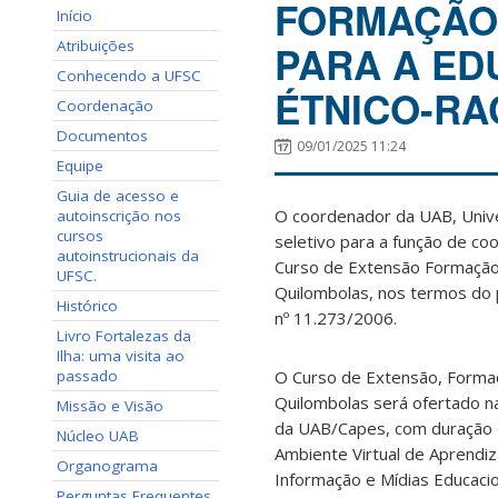
FORMAÇÃO 
Início
Atribuições
PARA A ED
Conhecendo a UFSC
ÉTNICO-RA
Coordenação
Documentos
09/01/2025 11:24
Equipe
Guia de acesso e
O coordenador da UAB, Univer
autoinscrição nos
cursos
seletivo para a função de co
autoinstrucionais da
Curso de Extensão Formação 
UFSC.
Quilombolas, nos termos do 
Histórico
nº 11.273/2006.
Livro Fortalezas da
Ilha: uma visita ao
passado
O Curso de Extensão, Formaç
Quilombolas será ofertado na
Missão e Visão
da UAB/Capes, com duração de
Núcleo UAB
Ambiente Virtual de Aprendi
Organograma
Informação e Mídias Educacio
Perguntas Frequentes