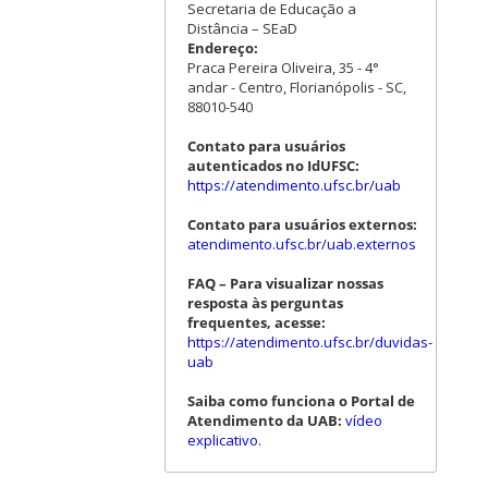
Secretaria de Educação a
Distância – SEaD
Endereço:
Praca Pereira Oliveira, 35 - 4°
andar - Centro, Florianópolis - SC,
88010-540
Contato para usuários
autenticados no IdUFSC:
https://atendimento.ufsc.br/uab
Contato para usuários externos:
atendimento.ufsc.br/uab.externos
FAQ – Para visualizar nossas
resposta às perguntas
frequentes, acesse:
https://atendimento.ufsc.br/duvidas-
uab
Saiba como funciona o Portal de
Atendimento da UAB:
vídeo
explicativo.