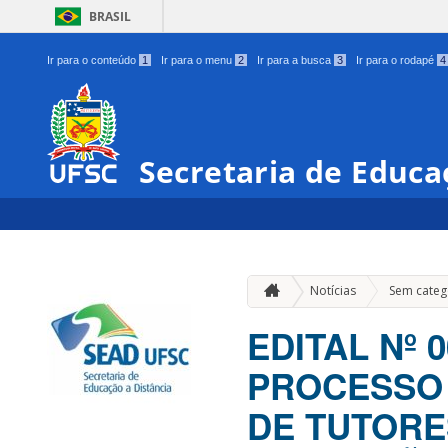
BRASIL
Ir para o conteúdo
1
Ir para o menu
2
Ir para a busca
3
Ir para o rodapé
4
Secretaria de Educa
Notícias
Sem categ
EDITAL Nº 
PROCESSO
DE TUTORE