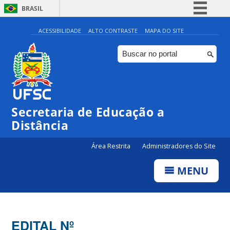
BRASIL
Simplifique!
ACESSIBILIDADE
ALTO CONTRASTE
MAPA DO SITE
Comunica BR
Participe
Acesso à informação
Legislação
Secretaria de Educação a
Canais
Distância
Área Restrita
Administradores do Site
MENU
EDITAL Nº