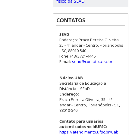
físico da SEAD
CONTATOS
SEAD
Endereço: Praca Pereira Oliveira,
35 - 4° andar - Centro, Florianópolis
- SC, 88010-540
Fone: (48) 3721-4446
E-mail:
sead@contato.ufsc.br
Núcleo UAB
Secretaria de Educação a
Distância – SEaD
Endereço:
Praca Pereira Oliveira, 35 - 4°
andar - Centro, Florianópolis - SC,
88010-540
Contato para usuários
autenticados no IdUFSC:
https://atendimento.ufsc.br/uab