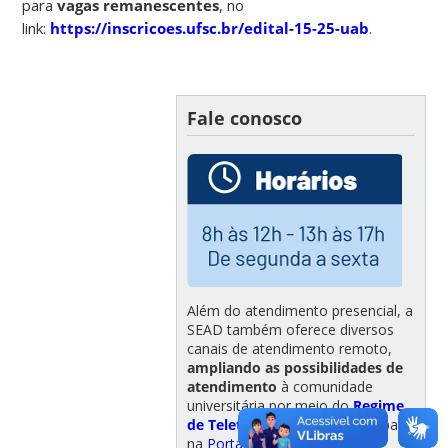
para
vagas remanescentes
, no
link:
https://inscricoes.ufsc.br/edital-15-25-uab
.
Fale conosco
Além do atendimento presencial, a
SEAD também oferece diversos
canais de atendimento remoto,
ampliando as possibilidades de
atendimento
à comunidade
universitária por meio do
Regime
de Teletrabalho Parcial
com base
na
Portaria Normativa nº