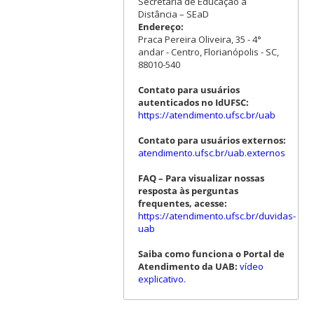
Secretaria de Educação a
Distância – SEaD
Endereço:
Praca Pereira Oliveira, 35 - 4°
andar - Centro, Florianópolis - SC,
88010-540
Contato para usuários
autenticados no IdUFSC:
https://atendimento.ufsc.br/uab
Contato para usuários externos:
atendimento.ufsc.br/uab.externos
FAQ – Para visualizar nossas
resposta às perguntas
frequentes, acesse:
https://atendimento.ufsc.br/duvidas-
uab
Saiba como funciona o Portal de
Atendimento da UAB:
vídeo
explicativo.