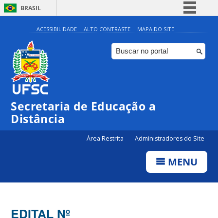
BRASIL
Simplifique!
ACESSIBILIDADE
ALTO CONTRASTE
MAPA DO SITE
Comunica BR
Participe
Acesso à informação
Legislação
Secretaria de Educação a
Canais
Distância
Área Restrita
Administradores do Site
MENU
EDITAL Nº