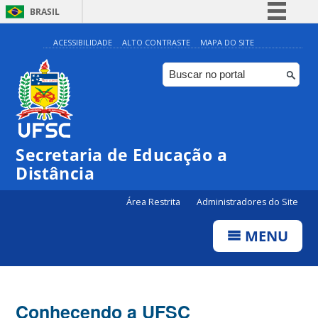
BRASIL
Simplifique!
ACESSIBILIDADE
ALTO CONTRASTE
MAPA DO SITE
Comunica BR
Participe
Acesso à informação
Legislação
Secretaria de Educação a
Canais
Distância
Área Restrita
Administradores do Site
MENU
Conhecendo a UFSC